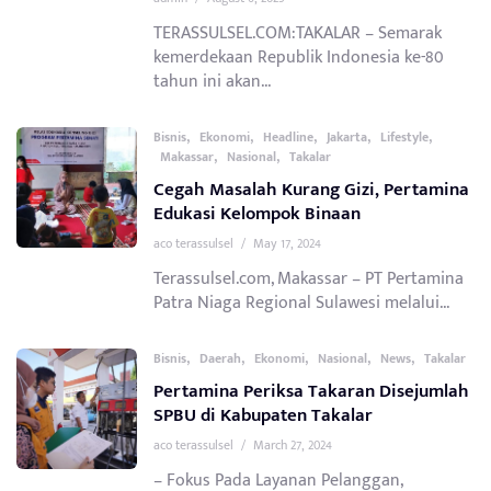
TERASSULSEL.COM:TAKALAR – Semarak
kemerdekaan Republik Indonesia ke-80
tahun ini akan...
,
,
,
,
,
Bisnis
Ekonomi
Headline
Jakarta
Lifestyle
,
,
Makassar
Nasional
Takalar
Cegah Masalah Kurang Gizi, Pertamina
Edukasi Kelompok Binaan
aco terassulsel
/
May 17, 2024
Terassulsel.com, Makassar – PT Pertamina
Patra Niaga Regional Sulawesi melalui...
,
,
,
,
,
Bisnis
Daerah
Ekonomi
Nasional
News
Takalar
Pertamina Periksa Takaran Disejumlah
SPBU di Kabupaten Takalar
aco terassulsel
/
March 27, 2024
– Fokus Pada Layanan Pelanggan,