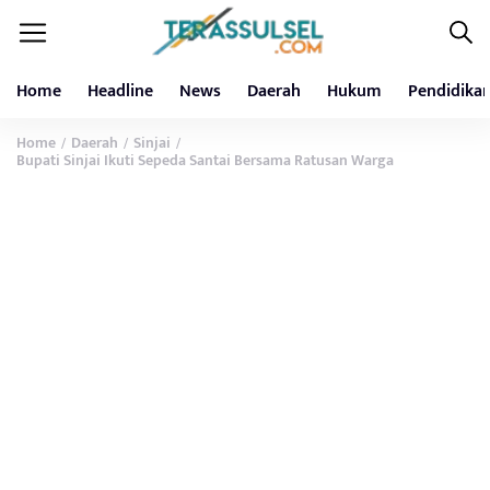
Home
Headline
News
Daerah
Hukum
Pendidika
Home
Daerah
Sinjai
/
/
/
Bupati Sinjai Ikuti Sepeda Santai Bersama Ratusan Warga