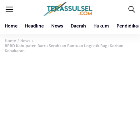
Home
Headline
News
Daerah
Hukum
Pendidika
Home
News
/
/
BPBD Kabupaten Barru Serahkan Bantuan Logistik Bagi Korban
Kebakaran